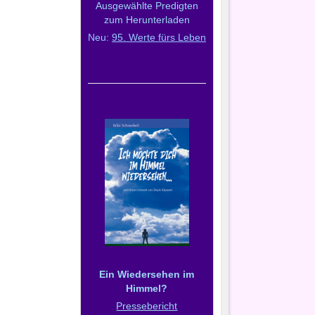
Ausgewählte Predigten
zum Herunterladen
Neu:
95. Werte fürs Leben
Ein Wiedersehen im
Himmel?
Pressebericht