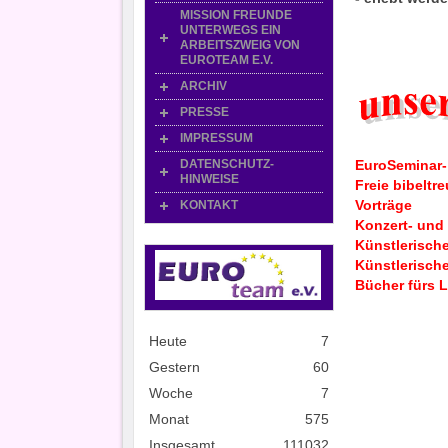
MISSION FREUNDE
UNTERWEGS EIN
ARBEITSZWEIG VON
EUROTEAM E.V.
ARCHIV
PRESSE
IMPRESSUM
DATENSCHUTZ-
EuroSeminar-
HINWEISE
Freie bibelt
Vorträge
KONTAKT
Konzert- und
Künstlerisch
Künstlerische
Bücher fürs 
Heute
7
Gestern
60
Woche
7
Monat
575
Insgesamt
111032