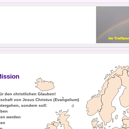
1
​
Mission
für den christlichen Glauben!
tschaft von Jesus Christus (Evangelium)
untergehen, sondern soll:
iben
agen werden
den
en