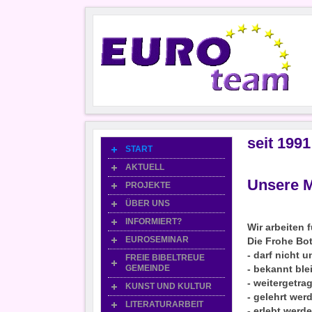
seit 199
START
AKTUELL
Unsere 
PROJEKTE
ÜBER UNS
INFORMIERT?
Wir arbeiten 
EUROSEMINAR
Die Frohe Bo
- darf nicht 
FREIE BIBELTREUE
GEMEINDE
- bekannt ble
- weitergetr
KUNST UND KULTUR
- gelehrt wer
LITERATURARBEIT
- erlebt werd